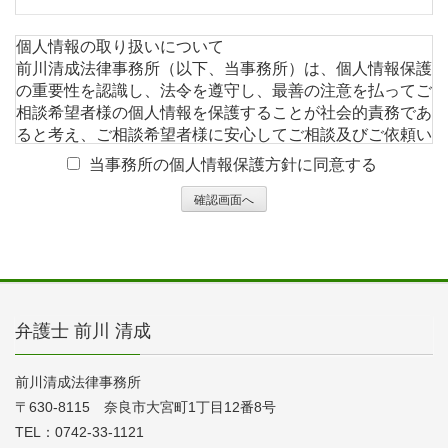
個人情報の取り扱いについて
前川清成法律事務所（以下、当事務所）は、個人情報保護
の重要性を認識し、法令を遵守し、最善の注意を払ってご
相談希望者様の個人情報を保護することが社会的責務であ
ると考え、ご相談希望者様に安心してご相談及びご依頼い
ただけるように当事務所の個人情報保護方針を定め、それ
当事務所の個人情報保護方針に同意する
に従い、厳重に取り扱ってまいります。
1. 個人情報の利用について
当事務所では、ご相談希望者様の同意のもと、氏名、メー
ルアドレス、住所等の個人情報を収集させていただきま
す。これらの情報は、ご相談希望者様が希望するサービ
ス、情報の提供および本サイトをご利用する際にご相談希
望者様の利便性を向上させるために利用させていただきま
弁護士 前川 清成
す。
当事務所が収集するご相談希望者様の個人情報は、収集目
的を明確にした上で、目的の範囲内に限ります。また、個
前川清成法律事務所
人情報の利用は、その収集目的から逸脱しない範囲としま
〒630-8115 奈良市大宮町1丁目12番8号
す。
TEL：0742-33-1121
収集した個人情報は、同目的の範囲内で利用しており、ご