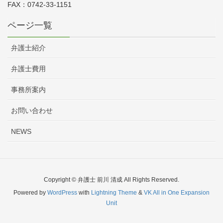
FAX：0742-33-1151
相談希望者様の事前承諾なしに目的外利用や第三者への提
供は行いません。また個人情報に関する不正アクセス、紛
ページ一覧
失、改竄、漏洩を防ぐための適切な処置を行います。
当事務所は、当事務所が保有する個人情報に関して適用さ
弁護士紹介
れる法令、規範を遵守します。
当事務所は、個人情報保護に関する管理の体制と仕組みに
弁護士費用
ついて継続的改善を実施します。
2. 個人情報の第三者への開示について
事務所案内
当事務所は、ご相談希望者様のプライバシーを尊重し、個
人情報を保護するために細心の注意を払っています。当事
お問い合わせ
務所では、本サイトを利用されたことに伴い取得した個人
情報を、ご相談希望者様の事前の同意なく第三者に対して
NEWS
開示することはありません。ただし、次の各号の場合に
は、ご相談希望者様の事前の同意なく、当事務所はご相談
希望者様の個人情報を開示できるものとします。
●法令に基づき開示を求められた場合
Copyright © 弁護士 前川 清成 All Rights Reserved.
●当事務所ないしご相談希望者様の権利、利益、名誉、信
Powered by
WordPress
with
Lightning Theme
&
VK All in One Expansion
用等を保護するために必要であると当事務所が判断した場
Unit
合
３. 変更および通知について