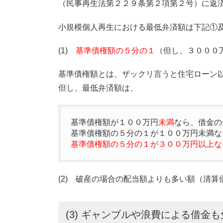
（民事再生法第２２９条第２項第２号）に返
小規模個人再生における最低弁済額は下記①
(1)
基準債権額の５分の１
（但し、３０００
基準債権額とは、ザックリ言うと住宅ローン
但し、最低弁済額は、
基準債権額が１００万円
未満
なら、借金の
基準債権額の５分の１が１００万円未満な
基準債権額の５分の１が３００万円以上な
(2) 破産の場合の配当額よりも多い額（清
(3) ギャンブルや浪費による借金も