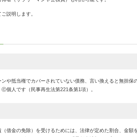
てご説明します。
ンや抵当権でカバーされていない債務、言い換えると無担保の
ⓒ個人です（民事再生法第221条第1項）。
責（借金の免除）を受けるためには、法律が定めた割合、金額