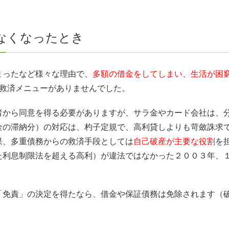
なくなったとき
まったなど様々な理由で、
多額の借金をしてしまい、生活が困
理しか救済メニューがありませんでした。
者から同意を得る必要がありますが、サラ金やカード会社は、
金の滞納分）の対応は、杓子定規で、高利貸しよりも苛斂誅求
果、多重債務からの救済手段としては
自己破産が主要な役割
を
た利息制限法を超える高利）が違法ではなかった２００３年、
「免責」の決定を得たなら、借金や保証債務は免除されます（