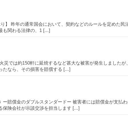
0年ぶり】 昨年の通常国会において、契約などのルールを定めた民法
も関わる法律の、1 […]
した火災では約150軒に延焼するなど甚大な被害が発生しました
たなら、その損害を賠償する […]
 ー賠償金のダブルスタンダードー 被害者には賠償金が支払
保険会社が示談交渉を担当します […]