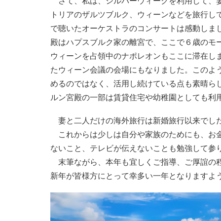
さて、私は、シルバーウィークを利用して、妻
トリアのザルツブルク、ウィーンなどを旅行し
で聴いたオーケストラのコンサートは感動しま
殿はハプスブルク家の離宮で、ここで６歳のモ
ウィーンを占領中のナポレオンもここに滞在し
たウィーン会議の会場にもなりました。このよ
めるのではなく、活用し続けている点も素晴ら
ルン宮殿の一部は賃貸住宅や幼稚園としても利
妻と二人だけの海外旅行は新婚旅行以来でし
これからは少しは自分や家族のためにも、お金
ないこと、テレビが伝えないことも勉強して参
末筆ながら、本年も宜しくご指導、ご厚誼の
新年が皆様方にとって幸多い一年となりますよ