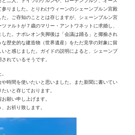
と二人、ドイツのケルンや、ローテンブルク、オース
て参りました。とりわけウィーンのシェーンブルン宮殿
した。ご存知のこととは存じますが、シェーンブルン宮
ーツァルトが７歳のマリー・アントワネットに求婚し、
ました。ナポレオン失脚後は「会議は踊る」と揶揄され
うな歴史的な建造物（世界遺産）をただ見学の対象に留
しいと感じました。ガイドの説明によると、シェーンブ
用されているそうです。
た。
や時間を使いたいと思いました。また新聞に書いてい
りたいと存じております。
程お願い申し上げます。
う、お祈り致します。