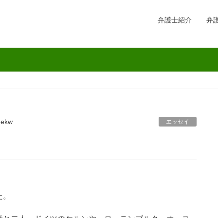
弁護士紹介
弁
mekw
エッセイ
た。